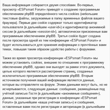
Ваша информация собирается двумя способами. Во-первых,
просмотр «ESPsmart Forum» приведёт к созданию программным
обеспечением phpBB определённого числа cookies (небольшие
текстовые файлы, загружаемые в папку временных файлов вашего
браузера). Первые две cookie содержат только идентификатор
пользователя (в дальнейшем «user-id») и идентификатор анонимной
сессии (в дальнейшем «session-id»), автоматически присвоенные вам
программным обеспечением phpBB. Третья cookie будет создана
после просмотра одной из тем конференции «ESPsmart Forum» и
будет использоваться для хранения информации о прочтённых вами
темах, повышая таким образом удобство работы с форумами.
Также во время просмотра конференции «ESPsmart Forum» мы
можем установить cookies, внешние по отношению к программному
обеспечению phpBB, однако они выходят за рамки этого документа,
целью которого является рассмотрение страниц, созданных
исключительно программным обеспечением phpBB. Вторым
источником получения вашей информации являются данные,
которые вы отправляете на форум. Этими данными могут быть, но не
исчерпываются, следующие данные: сообщения, размещённые под
учётной записью Гостя (в дальнейшем «анонимные сообщения»),
данные, указанные при регистрации в конференции «ESPsmart
Forum» (в дальнейшем «ваша учётная запись») и сообщения,
оставленные вами после регистрации и авторизации (в дальнейшем