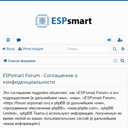
Регистрация
Поис
Р
с
о
хо
е
г
Вход
Р
е
г
и
с
т
р
а
ц
и
я
ы
ру
д
и
с
П
Список форумов
лк
м
т
р
о
и
ESPsmart Forum - Соглашение о
и
ы
а
ц
с
конфиденциальности
и
я
к
Это соглашение подробно объясняет, как «ESPsmart Forum» и его
подразделения (в дальнейшем «мы», «наш», «ESPsmart Forum»,
«https://forum.espsmart.ru») и phpBB (в дальнейшем «они»,
«программное обеспечение phpBB», «www.phpbb.com», «phpBB
Limited», «phpBB Teams») используют информацию, полученную во
время любой из ваших пользовательских сессий (в дальнейшем
«ваша информация»).