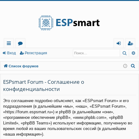
Регистрация
Поис
Р
с
о
хо
е
г
Вход
Р
е
г
и
с
т
р
а
ц
и
я
ы
ру
д
и
с
П
Список форумов
лк
м
т
р
о
и
ESPsmart Forum - Соглашение о
и
ы
а
ц
с
конфиденциальности
и
я
к
Это соглашение подробно объясняет, как «ESPsmart Forum» и его
подразделения (в дальнейшем «мы», «наш», «ESPsmart Forum»,
«https://forum.espsmart.ru») и phpBB (в дальнейшем «они»,
«программное обеспечение phpBB», «www.phpbb.com», «phpBB
Limited», «phpBB Teams») используют информацию, полученную во
время любой из ваших пользовательских сессий (в дальнейшем
«ваша информация»).