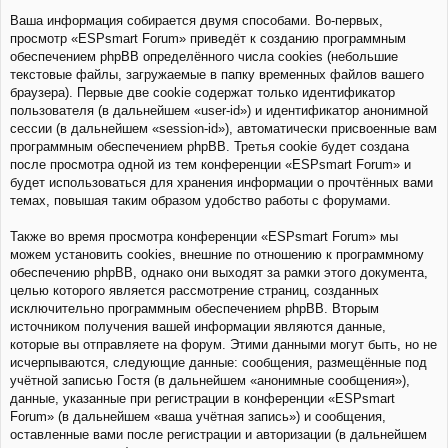
Ваша информация собирается двумя способами. Во-первых,
просмотр «ESPsmart Forum» приведёт к созданию программным
обеспечением phpBB определённого числа cookies (небольшие
текстовые файлы, загружаемые в папку временных файлов вашего
браузера). Первые две cookie содержат только идентификатор
пользователя (в дальнейшем «user-id») и идентификатор анонимной
сессии (в дальнейшем «session-id»), автоматически присвоенные вам
программным обеспечением phpBB. Третья cookie будет создана
после просмотра одной из тем конференции «ESPsmart Forum» и
будет использоваться для хранения информации о прочтённых вами
темах, повышая таким образом удобство работы с форумами.
Также во время просмотра конференции «ESPsmart Forum» мы
можем установить cookies, внешние по отношению к программному
обеспечению phpBB, однако они выходят за рамки этого документа,
целью которого является рассмотрение страниц, созданных
исключительно программным обеспечением phpBB. Вторым
источником получения вашей информации являются данные,
которые вы отправляете на форум. Этими данными могут быть, но не
исчерпываются, следующие данные: сообщения, размещённые под
учётной записью Гостя (в дальнейшем «анонимные сообщения»),
данные, указанные при регистрации в конференции «ESPsmart
Forum» (в дальнейшем «ваша учётная запись») и сообщения,
оставленные вами после регистрации и авторизации (в дальнейшем