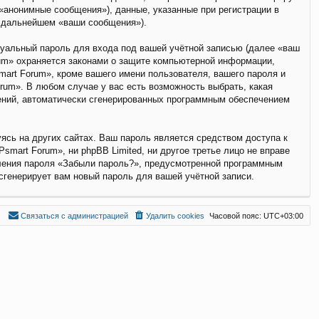
анонимные сообщения»), данные, указанные при регистрации в
в дальнейшем «ваши сообщения»).
дуальный пароль для входа под вашей учётной записью (далее «ваш
rum» охраняется законами о защите компьютерной информации,
art Forum», кроме вашего имени пользователя, вашего пароля и
rum». В любом случае у вас есть возможность выбрать, какая
щений, автоматически сгенерированных программным обеспечением
ясь на других сайтах. Ваш пароль является средством доступа к
smart Forum», ни phpBB Limited, ни другое третье лицо не вправе
вления пароля «Забыли пароль?», предусмотренной программным
сгенерирует вам новый пароль для вашей учётной записи.
С
в
я
з
а
т
ь
с
я
с
а
д
м
и
н
и
с
т
р
а
ц
и
е
й
Удалить cookies
Часовой пояс:
UTC+03:00