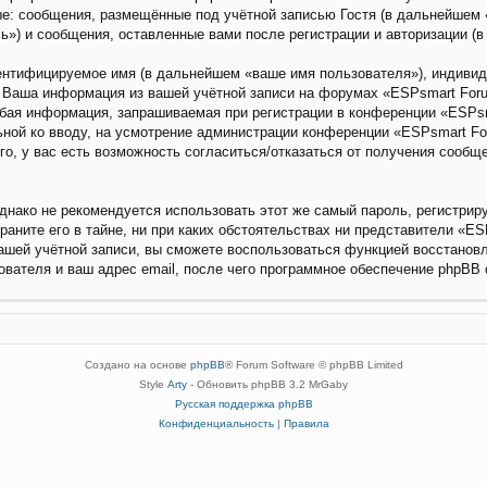
е: сообщения, размещённые под учётной записью Гостя (в дальнейшем «
») и сообщения, оставленные вами после регистрации и авторизации (
дентифицируемое имя (в дальнейшем «ваше имя пользователя»), индиви
). Ваша информация из вашей учётной записи на форумах «ESPsmart Fo
бая информация, запрашиваемая при регистрации в конференции «ESPsm
льной ко вводу, на усмотрение администрации конференции «ESPsmart Fo
го, у вас есть возможность согласиться/отказаться от получения сооб
ако не рекомендуется использовать этот же самый пароль, регистриру
ните его в тайне, ни при каких обстоятельствах ни представители «ESP
вашей учётной записи, вы сможете воспользоваться функцией восстано
вателя и ваш адрес email, после чего программное обеспечение phpBB 
Создано на основе
phpBB
® Forum Software © phpBB Limited
Style
Arty
- Обновить phpBB 3.2 MrGaby
Русская поддержка phpBB
Конфиденциальность
|
Правила