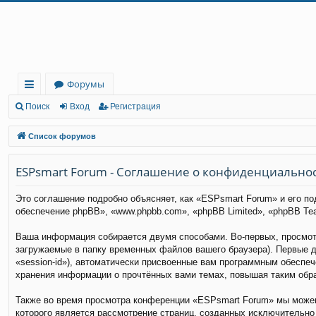
Регистрация
Форумы
с
Поиск
Вход
Р
е
г
и
с
т
р
а
ц
и
я
ы
Список форумов
лк
ESPsmart Forum - Соглашение о конфиденциально
и
Это соглашение подробно объясняет, как «ESPsmart Forum» и его по
обеспечение phpBB», «www.phpbb.com», «phpBB Limited», «phpBB T
Ваша информация собирается двумя способами. Во-первых, просмот
загружаемые в папку временных файлов вашего браузера). Первые д
«session-id»), автоматически присвоенные вам программным обеспе
хранения информации о прочтённых вами темах, повышая таким обр
Также во время просмотра конференции «ESPsmart Forum» мы можем 
которого является рассмотрение страниц, созданных исключительн