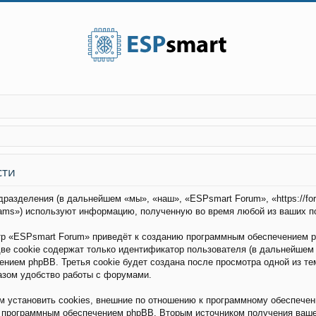
сти
дразделения (в дальнейшем «мы», «наш», «ESPsmart Forum», «https://fo
eams») используют информацию, полученную во время любой из ваших п
р «ESPsmart Forum» приведёт к созданию программным обеспечением p
ве cookie содержат только идентификатор пользователя (в дальнейшем 
чением phpBB. Третья cookie будет создана после просмотра одной из т
азом удобство работы с форумами.
установить cookies, внешние по отношению к программному обеспечени
о программным обеспечением phpBB. Вторым источником получения ваш