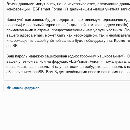
Этими данными могут быть, но не исчерпываются, следующие данны
конференции «ESPsmart Forum» (в дальнейшем «ваша учётная запись
Ваша учётная запись будет содержать, как минимум, однозначно и
пароль») и реальный адрес email (в дальнейшем «ваш адрес email»
применяемыми в стране, предоставляющей нам услуги хостинга. Лю
вашего адреса email, может быть как необходимой, так и необязате
информация из вашей учётной записи будет общедоступна. Кроме то
phpBB.
Ваш пароль надёжно зашифрован (односторонним хэшированием). Одн
вашей учётной записи на форумах «ESPsmart Forum», пожалуйста, хра
спрашивать ваш пароль. В случае, если вы забудете ваш пароль к 
обеспечением phpBB. Вам будет необходимо ввести ваше имя пользо
Связаться с
Список форумов
администрацией