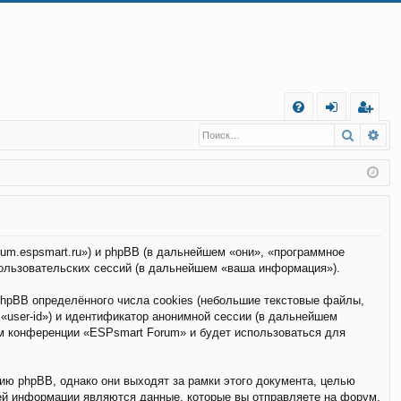
С
Поиск
Ра
FA
хо
е
г
Q
д
и
с
т
р
а
ц
и
я
rum.espsmart.ru») и phpBB (в дальнейшем «они», «программное
ользовательских сессий (в дальнейшем «ваша информация»).
hpBB определённого числа cookies (небольшие текстовые файлы,
«user-id») и идентификатор анонимной сессии (в дальнейшем
ем конференции «ESPsmart Forum» и будет использоваться для
ю phpBB, однако они выходят за рамки этого документа, целью
ей информации являются данные, которые вы отправляете на форум.