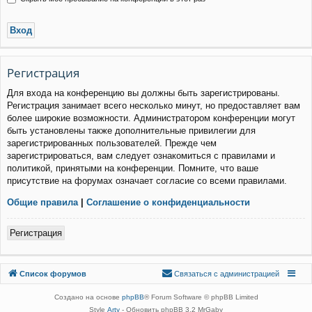
Р
е
г
и
с
т
р
а
ц
и
я
Для входа на конференцию вы должны быть зарегистрированы.
Регистрация занимает всего несколько минут, но предоставляет вам
более широкие возможности. Администратором конференции могут
быть установлены также дополнительные привилегии для
зарегистрированных пользователей. Прежде чем
зарегистрироваться, вам следует ознакомиться с правилами и
политикой, принятыми на конференции. Помните, что ваше
присутствие на форумах означает согласие со всеми правилами.
Общие правила
|
Соглашение о конфиденциальности
Р
е
г
и
с
т
р
а
ц
и
я
Связаться с
Список форумов
С
в
я
з
а
т
ь
с
я
с
а
д
м
и
н
и
с
т
р
а
ц
и
е
й
администрацией
Создано на основе
phpBB
® Forum Software © phpBB Limited
Style
Arty
- Обновить phpBB 3.2 MrGaby