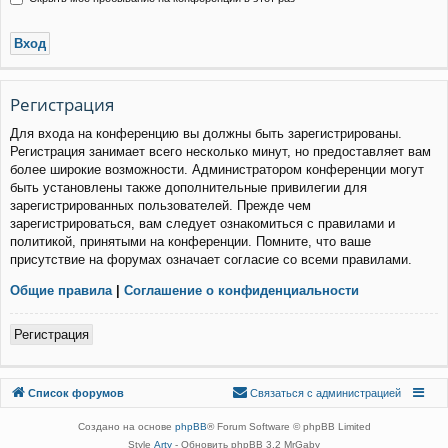
Р
е
г
и
с
т
р
а
ц
и
я
Для входа на конференцию вы должны быть зарегистрированы.
Регистрация занимает всего несколько минут, но предоставляет вам
более широкие возможности. Администратором конференции могут
быть установлены также дополнительные привилегии для
зарегистрированных пользователей. Прежде чем
зарегистрироваться, вам следует ознакомиться с правилами и
политикой, принятыми на конференции. Помните, что ваше
присутствие на форумах означает согласие со всеми правилами.
Общие правила
|
Соглашение о конфиденциальности
Р
е
г
и
с
т
р
а
ц
и
я
Связаться с
Список форумов
С
в
я
з
а
т
ь
с
я
с
а
д
м
и
н
и
с
т
р
а
ц
и
е
й
администрацией
Создано на основе
phpBB
® Forum Software © phpBB Limited
Style
Arty
- Обновить phpBB 3.2 MrGaby