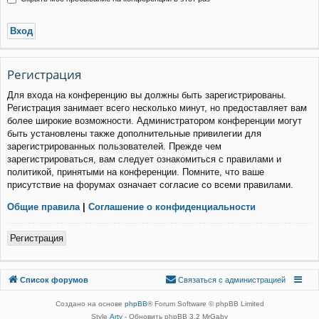
Р
е
г
и
с
т
р
а
ц
и
я
Для входа на конференцию вы должны быть зарегистрированы.
Регистрация занимает всего несколько минут, но предоставляет вам
более широкие возможности. Администратором конференции могут
быть установлены также дополнительные привилегии для
зарегистрированных пользователей. Прежде чем
зарегистрироваться, вам следует ознакомиться с правилами и
политикой, принятыми на конференции. Помните, что ваше
присутствие на форумах означает согласие со всеми правилами.
Общие правила
|
Соглашение о конфиденциальности
Р
е
г
и
с
т
р
а
ц
и
я
Связаться с
Список форумов
С
в
я
з
а
т
ь
с
я
с
а
д
м
и
н
и
с
т
р
а
ц
и
е
й
администрацией
Создано на основе
phpBB
® Forum Software © phpBB Limited
Style
Arty
- Обновить phpBB 3.2 MrGaby