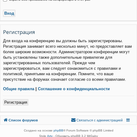
Р
е
г
и
с
т
р
а
ц
и
я
Для входа на конференцию вы должны быть зарегистрированы.
Регистрация занимает всего несколько минут, но предоставляет вам
более широкие возможности. Администратором конференции могут
быть установлены также дополнительные привилегии для
зарегистрированных пользователей. Прежде чем
зарегистрироваться, вам следует ознакомиться с правилами и
политикой, принятыми на конференции. Помните, что ваше
присутствие на форумах означает согласие со всеми правилами.
Общие правила
|
Соглашение о конфиденциальности
Р
е
г
и
с
т
р
а
ц
и
я
Связаться с
Список форумов
С
в
я
з
а
т
ь
с
я
с
а
д
м
и
н
и
с
т
р
а
ц
и
е
й
администрацией
Создано на основе
phpBB
® Forum Software © phpBB Limited
Style
Arty
- Обновить phpBB 3.2 MrGaby