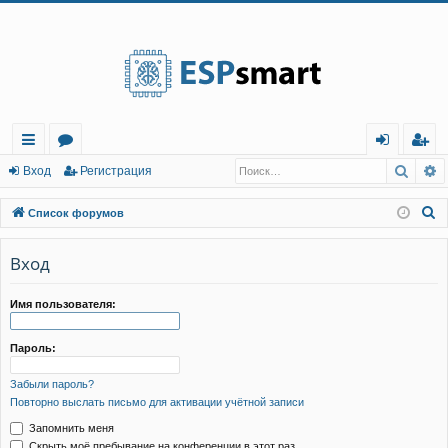
Регистрация
Поис
Р
с
о
хо
е
г
Вход
Р
е
г
и
с
т
р
а
ц
и
я
ы
ру
д
и
с
П
Список форумов
лк
м
т
р
о
и
Вход
и
ы
а
ц
с
и
я
к
Имя пользователя:
Пароль:
Забыли пароль?
Повторно выслать письмо для активации учётной записи
Запомнить меня
Скрыть моё пребывание на конференции в этот раз