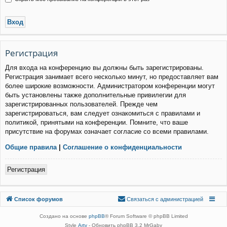
Р
е
г
и
с
т
р
а
ц
и
я
Для входа на конференцию вы должны быть зарегистрированы.
Регистрация занимает всего несколько минут, но предоставляет вам
более широкие возможности. Администратором конференции могут
быть установлены также дополнительные привилегии для
зарегистрированных пользователей. Прежде чем
зарегистрироваться, вам следует ознакомиться с правилами и
политикой, принятыми на конференции. Помните, что ваше
присутствие на форумах означает согласие со всеми правилами.
Общие правила
|
Соглашение о конфиденциальности
Р
е
г
и
с
т
р
а
ц
и
я
Связаться с
Список форумов
С
в
я
з
а
т
ь
с
я
с
а
д
м
и
н
и
с
т
р
а
ц
и
е
й
администрацией
Создано на основе
phpBB
® Forum Software © phpBB Limited
Style
Arty
- Обновить phpBB 3.2 MrGaby