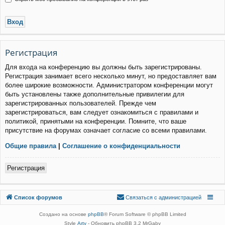
Р
е
г
и
с
т
р
а
ц
и
я
Для входа на конференцию вы должны быть зарегистрированы.
Регистрация занимает всего несколько минут, но предоставляет вам
более широкие возможности. Администратором конференции могут
быть установлены также дополнительные привилегии для
зарегистрированных пользователей. Прежде чем
зарегистрироваться, вам следует ознакомиться с правилами и
политикой, принятыми на конференции. Помните, что ваше
присутствие на форумах означает согласие со всеми правилами.
Общие правила
|
Соглашение о конфиденциальности
Р
е
г
и
с
т
р
а
ц
и
я
Связаться с
Список форумов
С
в
я
з
а
т
ь
с
я
с
а
д
м
и
н
и
с
т
р
а
ц
и
е
й
администрацией
Создано на основе
phpBB
® Forum Software © phpBB Limited
Style
Arty
- Обновить phpBB 3.2 MrGaby