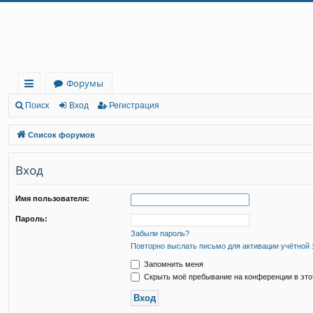
Регистрация
Форумы
с
Поиск
Вход
Р
е
г
и
с
т
р
а
ц
и
я
ы
Список форумов
лк
Вход
и
Имя пользователя:
Пароль:
Забыли пароль?
Повторно выслать письмо для активации учётной 
Запомнить меня
Скрыть моё пребывание на конференции в это