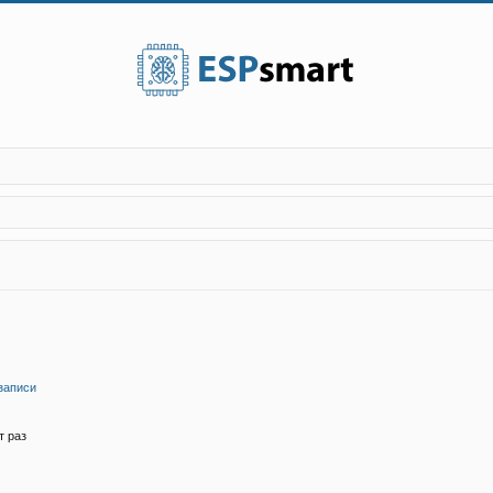
записи
т раз