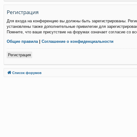
Р
е
г
и
с
т
р
а
ц
и
я
Для входа на конференцию вы должны быть зарегистрированы. Регис
установлены также дополнительные привилегии для зарегистрирован
Помните, что ваше присутствие на форумах означает согласие со в
Общие правила
|
Соглашение о конфиденциальности
Р
е
г
и
с
т
р
а
ц
и
я
Связаться с
Список форумов
администрацией