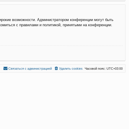
широкие возможности. Администратором конференции могут быть
комиться с правилами и политикой, принятыми на конференции.
С
в
я
з
а
т
ь
с
я
с
а
д
м
и
н
и
с
т
р
а
ц
и
е
й
Удалить cookies
Часовой пояс:
UTC+03:00