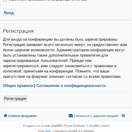
Р
е
г
и
с
т
р
а
ц
и
я
Для входа на конференцию вы должны быть зарегистрированы.
Регистрация занимает всего несколько минут, но предоставляет вам
более широкие возможности. Администратором конференции могут
быть установлены также дополнительные привилегии для
зарегистрированных пользователей. Прежде чем
зарегистрироваться, вам следует ознакомиться с правилами и
политикой, принятыми на конференции. Помните, что ваше
присутствие на форумах означает согласие со всеми правилами.
Общие правила
|
Соглашение о конфиденциальности
Р
е
г
и
с
т
р
а
ц
и
я
Связаться с
Список форумов
С
в
я
з
а
т
ь
с
я
с
а
д
м
и
н
и
с
т
р
а
ц
и
е
й
администрацией
Создано на основе
phpBB
® Forum Software © phpBB Limited
Style
Arty
- Обновить phpBB 3.2 MrGaby