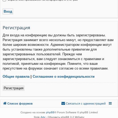
Р
е
г
и
с
т
р
а
ц
и
я
Для входа на конференцию вы должны быть зарегистрированы.
Регистрация занимает всего несколько минут, но предоставляет вам
более широкие возможности. Администратором конференции могут
быть установлены также дополнительные привилегии для
зарегистрированных пользователей. Прежде чем
зарегистрироваться, вам следует ознакомиться с правилами и
политикой, принятыми на конференции. Помните, что ваше
присутствие на форумах означает согласие со всеми правилами.
Общие правила
|
Соглашение о конфиденциальности
Р
е
г
и
с
т
р
а
ц
и
я
Связаться с
Список форумов
С
в
я
з
а
т
ь
с
я
с
а
д
м
и
н
и
с
т
р
а
ц
и
е
й
администрацией
Создано на основе
phpBB
® Forum Software © phpBB Limited
Style
Arty
- Обновить phpBB 3.2 MrGaby