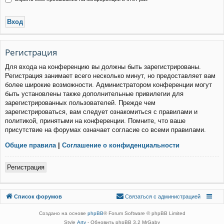
Р
е
г
и
с
т
р
а
ц
и
я
Для входа на конференцию вы должны быть зарегистрированы.
Регистрация занимает всего несколько минут, но предоставляет вам
более широкие возможности. Администратором конференции могут
быть установлены также дополнительные привилегии для
зарегистрированных пользователей. Прежде чем
зарегистрироваться, вам следует ознакомиться с правилами и
политикой, принятыми на конференции. Помните, что ваше
присутствие на форумах означает согласие со всеми правилами.
Общие правила
|
Соглашение о конфиденциальности
Р
е
г
и
с
т
р
а
ц
и
я
Связаться с
Список форумов
С
в
я
з
а
т
ь
с
я
с
а
д
м
и
н
и
с
т
р
а
ц
и
е
й
администрацией
Создано на основе
phpBB
® Forum Software © phpBB Limited
Style
Arty
- Обновить phpBB 3.2 MrGaby