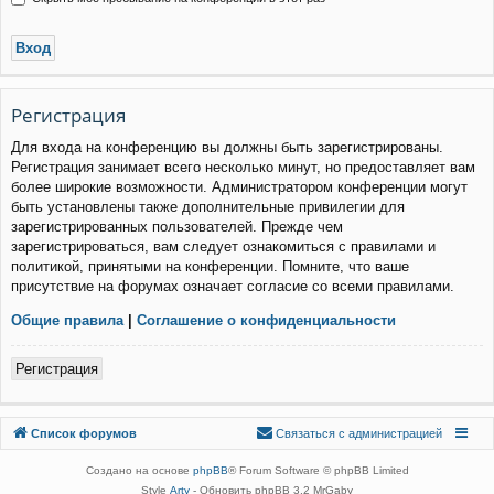
Р
е
г
и
с
т
р
а
ц
и
я
Для входа на конференцию вы должны быть зарегистрированы.
Регистрация занимает всего несколько минут, но предоставляет вам
более широкие возможности. Администратором конференции могут
быть установлены также дополнительные привилегии для
зарегистрированных пользователей. Прежде чем
зарегистрироваться, вам следует ознакомиться с правилами и
политикой, принятыми на конференции. Помните, что ваше
присутствие на форумах означает согласие со всеми правилами.
Общие правила
|
Соглашение о конфиденциальности
Р
е
г
и
с
т
р
а
ц
и
я
Связаться с
Список форумов
С
в
я
з
а
т
ь
с
я
с
а
д
м
и
н
и
с
т
р
а
ц
и
е
й
администрацией
Создано на основе
phpBB
® Forum Software © phpBB Limited
Style
Arty
- Обновить phpBB 3.2 MrGaby