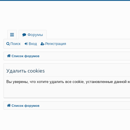
Регистрация
Форумы
с
Поиск
Вход
Р
е
г
и
с
т
р
а
ц
и
я
ы
Список форумов
лк
Удалить cookies
и
Вы уверены, что хотите удалить все cookie, установленные данной 
Связаться с
Список форумов
администрацией