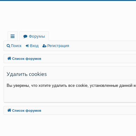
Регистрация
Форумы
с
Поиск
Вход
Р
е
г
и
с
т
р
а
ц
и
я
ы
Список форумов
лк
Удалить cookies
и
Вы уверены, что хотите удалить все cookie, установленные данной 
Связаться с
Список форумов
администрацией