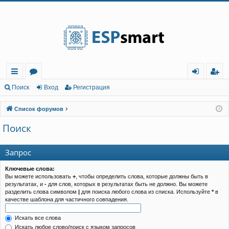
Регистрация
с
о
хо
е
г
Поиск
Вход
Р
е
г
и
с
т
р
а
ц
и
я
ы
ру
д
и
с
Список форумов
лк
м
т
р
Поиск
и
ы
а
ц
и
я
Запрос
Ключевые слова:
Вы можете использовать
+
, чтобы определить слова, которые должны быть в
результатах, и
-
для слов, которых в результатах быть не должно. Вы можете
разделить слова символом
|
для поиска любого слова из списка. Используйте
*
в
качестве шаблона для частичного совпадения.
Искать все слова
Искать любое слово/поиск с языком запросов