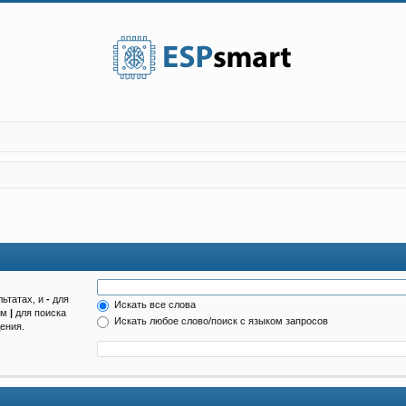
льтатах, и
-
для
Искать все слова
ом
|
для поиска
Искать любое слово/поиск с языком запросов
ения.