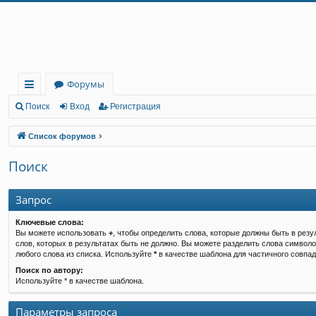
Регистрация
Форумы
с
Поиск
Вход
Р
е
г
и
с
т
р
а
ц
и
я
ы
Список форумов
лк
Поиск
и
Запрос
Ключевые слова:
Вы можете использовать
+
, чтобы определить слова, которые должны быть в резу
слов, которых в результатах быть не должно. Вы можете разделить слова символ
любого слова из списка. Используйте
*
в качестве шаблона для частичного совпад
Поиск по автору:
Используйте * в качестве шаблона.
Параметры запроса