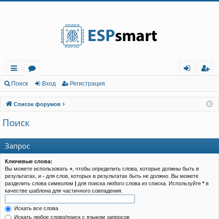
Регистрация
с
о
хо
е
г
Поиск
Вход
Р
е
г
и
с
т
р
а
ц
и
я
ы
ру
д
и
с
Список форумов
лк
м
т
р
Поиск
и
ы
а
ц
и
я
Запрос
Ключевые слова:
Вы можете использовать
+
, чтобы определить слова, которые должны быть в
результатах, и
-
для слов, которых в результатах быть не должно. Вы можете
разделить слова символом
|
для поиска любого слова из списка. Используйте
*
в
качестве шаблона для частичного совпадения.
Искать все слова
Искать любое слово/поиск с языком запросов