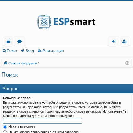
Регистрация
с
о
хо
е
г
Поиск
Вход
Р
е
г
и
с
т
р
а
ц
и
я
ы
ру
д
и
с
Список форумов
лк
м
т
р
Поиск
и
ы
а
ц
и
я
Запрос
Ключевые слова:
Вы можете использовать
+
, чтобы определить слова, которые должны быть в
результатах, и
-
для слов, которых в результатах быть не должно. Вы можете
разделить слова символом
|
для поиска любого слова из списка. Используйте
*
в
качестве шаблона для частичного совпадения.
Искать все слова
Искать любое слово/поиск с языком запросов