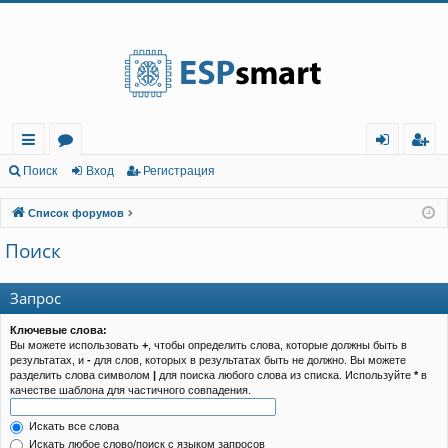
Регистрация
с
о
хо
е
г
Поиск
Вход
Р
е
г
и
с
т
р
а
ц
и
я
ы
ру
д
и
с
Список форумов
лк
м
т
р
Поиск
и
ы
а
ц
и
я
Запрос
Ключевые слова:
Вы можете использовать
+
, чтобы определить слова, которые должны быть в
результатах, и
-
для слов, которых в результатах быть не должно. Вы можете
разделить слова символом
|
для поиска любого слова из списка. Используйте
*
в
качестве шаблона для частичного совпадения.
Искать все слова
Искать любое слово/поиск с языком запросов