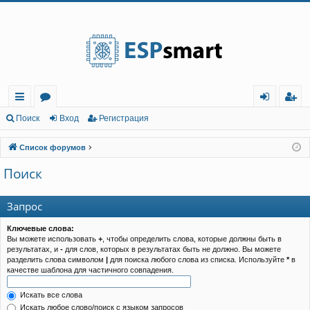
Регистрация
с
о
хо
е
г
Поиск
Вход
Р
е
г
и
с
т
р
а
ц
и
я
ы
ру
д
и
с
Список форумов
лк
м
т
р
Поиск
и
ы
а
ц
и
я
Запрос
Ключевые слова:
Вы можете использовать
+
, чтобы определить слова, которые должны быть в
результатах, и
-
для слов, которых в результатах быть не должно. Вы можете
разделить слова символом
|
для поиска любого слова из списка. Используйте
*
в
качестве шаблона для частичного совпадения.
Искать все слова
Искать любое слово/поиск с языком запросов