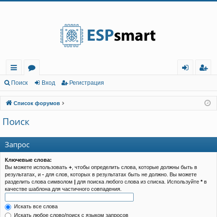
Регистрация
с
о
хо
е
г
Поиск
Вход
Р
е
г
и
с
т
р
а
ц
и
я
ы
ру
д
и
с
Список форумов
лк
м
т
р
Поиск
и
ы
а
ц
и
я
Запрос
Ключевые слова:
Вы можете использовать
+
, чтобы определить слова, которые должны быть в
результатах, и
-
для слов, которых в результатах быть не должно. Вы можете
разделить слова символом
|
для поиска любого слова из списка. Используйте
*
в
качестве шаблона для частичного совпадения.
Искать все слова
Искать любое слово/поиск с языком запросов