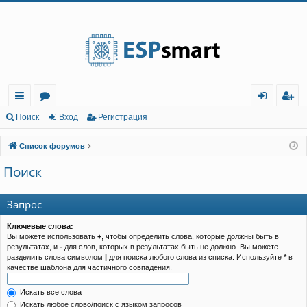
Регистрация
с
о
хо
е
г
Поиск
Вход
Р
е
г
и
с
т
р
а
ц
и
я
ы
ру
д
и
с
Список форумов
лк
м
т
р
Поиск
и
ы
а
ц
и
я
Запрос
Ключевые слова:
Вы можете использовать
+
, чтобы определить слова, которые должны быть в
результатах, и
-
для слов, которых в результатах быть не должно. Вы можете
разделить слова символом
|
для поиска любого слова из списка. Используйте
*
в
качестве шаблона для частичного совпадения.
Искать все слова
Искать любое слово/поиск с языком запросов