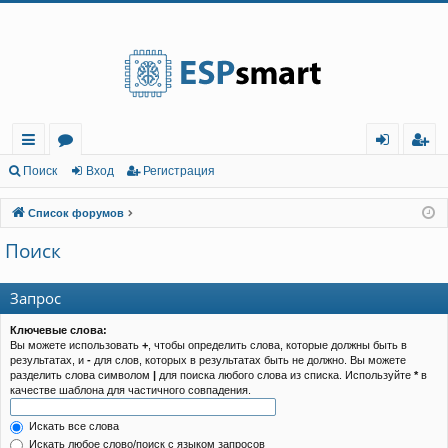
Регистрация
с
о
хо
е
г
Поиск
Вход
Р
е
г
и
с
т
р
а
ц
и
я
ы
ру
д
и
с
Список форумов
лк
м
т
р
Поиск
и
ы
а
ц
и
я
Запрос
Ключевые слова:
Вы можете использовать
+
, чтобы определить слова, которые должны быть в
результатах, и
-
для слов, которых в результатах быть не должно. Вы можете
разделить слова символом
|
для поиска любого слова из списка. Используйте
*
в
качестве шаблона для частичного совпадения.
Искать все слова
Искать любое слово/поиск с языком запросов