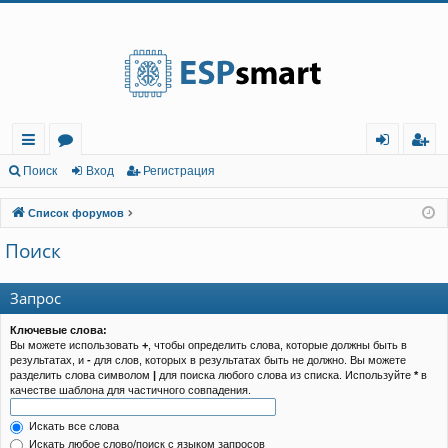
Регистрация
с
о
хо
е
г
Поиск
Вход
Р
е
г
и
с
т
р
а
ц
и
я
ы
ру
д
и
с
Список форумов
лк
м
т
р
Поиск
и
ы
а
ц
и
я
Запрос
Ключевые слова:
Вы можете использовать
+
, чтобы определить слова, которые должны быть в
результатах, и
-
для слов, которых в результатах быть не должно. Вы можете
разделить слова символом
|
для поиска любого слова из списка. Используйте
*
в
качестве шаблона для частичного совпадения.
Искать все слова
Искать любое слово/поиск с языком запросов