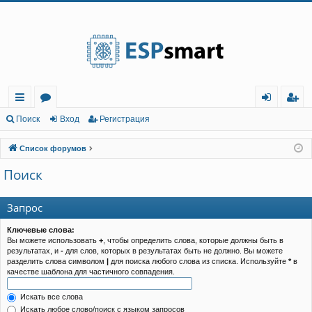
Регистрация
с
о
хо
е
г
Поиск
Вход
Р
е
г
и
с
т
р
а
ц
и
я
ы
ру
д
и
с
Список форумов
лк
м
т
р
Поиск
и
ы
а
ц
и
я
Запрос
Ключевые слова:
Вы можете использовать
+
, чтобы определить слова, которые должны быть в
результатах, и
-
для слов, которых в результатах быть не должно. Вы можете
разделить слова символом
|
для поиска любого слова из списка. Используйте
*
в
качестве шаблона для частичного совпадения.
Искать все слова
Искать любое слово/поиск с языком запросов