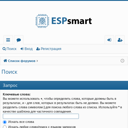
Регистрация
с
о
хо
е
г
Поиск
Вход
Р
е
г
и
с
т
р
а
ц
и
я
ы
ру
д
и
с
Список форумов
лк
м
т
р
Поиск
и
ы
а
ц
и
я
Запрос
Ключевые слова:
Вы можете использовать
+
, чтобы определить слова, которые должны быть в
результатах, и
-
для слов, которых в результатах быть не должно. Вы можете
разделить слова символом
|
для поиска любого слова из списка. Используйте
*
в
качестве шаблона для частичного совпадения.
Искать все слова
Искать любое слово/поиск с языком запросов