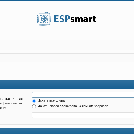
льтатах, и
-
для
Искать все слова
ом
|
для поиска
Искать любое слово/поиск с языком запросов
ения.