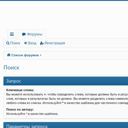
Регистрация
Форумы
с
Поиск
Вход
Р
е
г
и
с
т
р
а
ц
и
я
ы
Список форумов
лк
Поиск
и
Запрос
Ключевые слова:
Вы можете использовать
+
, чтобы определить слова, которые должны быть в резу
слов, которых в результатах быть не должно. Вы можете разделить слова символ
любого слова из списка. Используйте
*
в качестве шаблона для частичного совпад
Поиск по автору:
Используйте * в качестве шаблона.
Параметры запроса