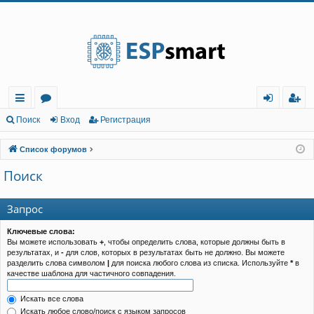
Регистрация
с
о
хо
е
г
Поиск
Вход
Р
е
г
и
с
т
р
а
ц
и
я
ы
ру
д
и
с
Список форумов
лк
м
т
р
Поиск
и
ы
а
ц
и
я
Запрос
Ключевые слова:
Вы можете использовать
+
, чтобы определить слова, которые должны быть в
результатах, и
-
для слов, которых в результатах быть не должно. Вы можете
разделить слова символом
|
для поиска любого слова из списка. Используйте
*
в
качестве шаблона для частичного совпадения.
Искать все слова
Искать любое слово/поиск с языком запросов