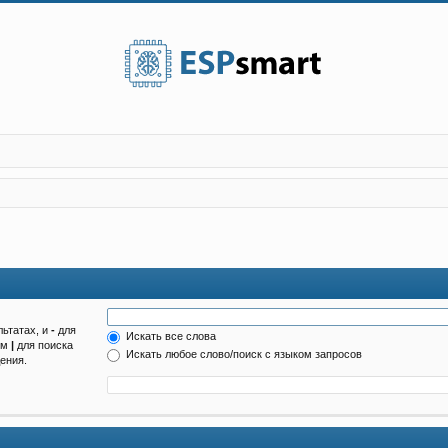
льтатах, и
-
для
Искать все слова
ом
|
для поиска
Искать любое слово/поиск с языком запросов
ения.