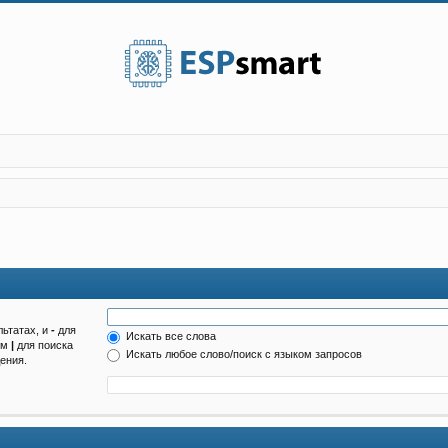
льтатах, и
-
для
Искать все слова
ом
|
для поиска
Искать любое слово/поиск с языком запросов
ения.