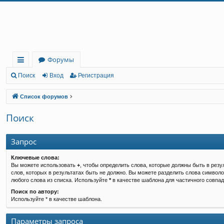
Регистрация
Форумы
с
Поиск
Вход
Р
е
г
и
с
т
р
а
ц
и
я
ы
Список форумов
лк
Поиск
и
Запрос
Ключевые слова:
Вы можете использовать
+
, чтобы определить слова, которые должны быть в резу
слов, которых в результатах быть не должно. Вы можете разделить слова символ
любого слова из списка. Используйте
*
в качестве шаблона для частичного совпад
Поиск по автору:
Используйте * в качестве шаблона.
Параметры запроса