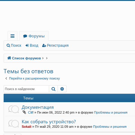
Регистрация
Форумы
с
Поиск
Вход
Р
е
г
и
с
т
р
а
ц
и
я
ы
Список форумов
лк
Темы без ответов
и
Перейти к расширенному поиску
Поиск
Расширенный поиск
Темы
Документация
Cliff
»
Пн июн 06, 2022 2:40 pm
» в форуме
Проблемы и решения
Как собрать устройство?
Sokali
»
Пт май 29, 2020 11:09 am
» в форуме
Проблемы и решения