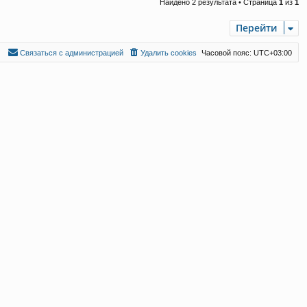
Найдено 2 результата • Страница
1
из
1
Перейти
С
в
я
з
а
т
ь
с
я
с
а
д
м
и
н
и
с
т
р
а
ц
и
е
й
Удалить cookies
Часовой пояс:
UTC+03:00