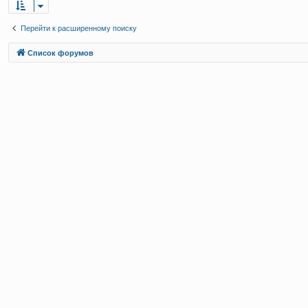
Перейти к расширенному поиску
Связаться с
Список форумов
администрацией