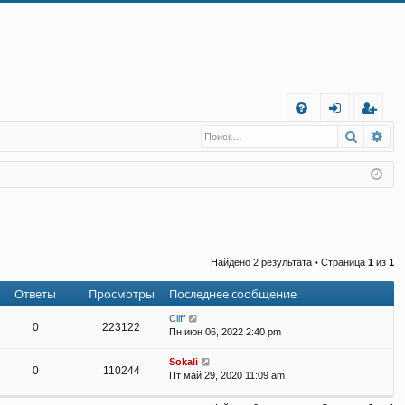
С
Поиск
Ра
FA
хо
е
г
Q
д
и
с
т
р
а
ц
и
я
Найдено 2 результата • Страница
1
из
1
Ответы
Просмотры
Последнее сообщение
Cliff
0
223122
Пн июн 06, 2022 2:40 pm
Sokali
0
110244
Пт май 29, 2020 11:09 am