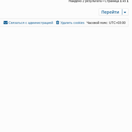
Найдено 2 результата • Страница
1
из
1
Перейти
С
в
я
з
а
т
ь
с
я
с
а
д
м
и
н
и
с
т
р
а
ц
и
е
й
Удалить cookies
Часовой пояс:
UTC+03:00