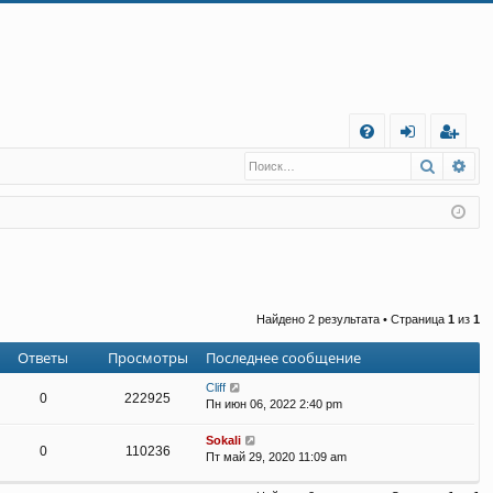
С
Поиск
Ра
FA
хо
е
г
Q
д
и
с
т
р
а
ц
и
я
Найдено 2 результата • Страница
1
из
1
Ответы
Просмотры
Последнее сообщение
Cliff
0
222925
Пн июн 06, 2022 2:40 pm
Sokali
0
110236
Пт май 29, 2020 11:09 am