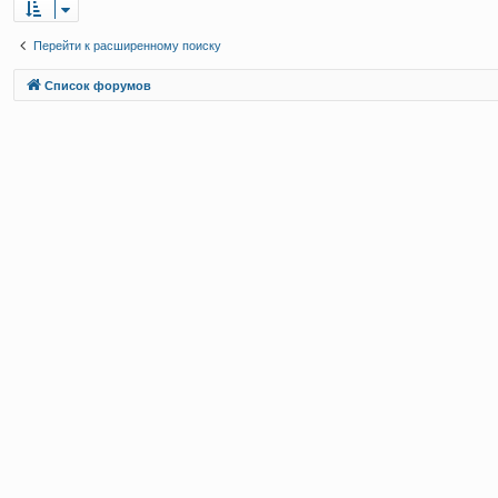
Перейти к расширенному поиску
Связаться с
Список форумов
администрацией