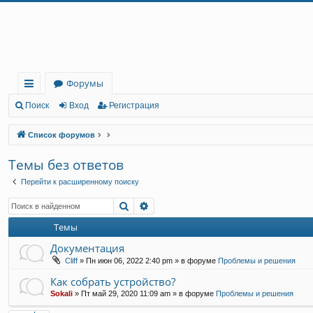
Регистрация
Форумы
с
Поиск
Вход
Р
е
г
и
с
т
р
а
ц
и
я
ы
Список форумов
лк
Темы без ответов
и
Перейти к расширенному поиску
Поиск
Расширенный поиск
Темы
Документация
Cliff
»
Пн июн 06, 2022 2:40 pm
» в форуме
Проблемы и решения
Как собрать устройство?
Sokali
»
Пт май 29, 2020 11:09 am
» в форуме
Проблемы и решения