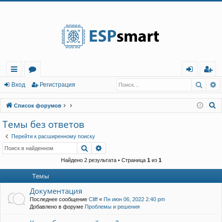
Регистрация
Поис
Р
с
о
хо
е
г
Вход
Р
е
г
и
с
т
р
а
ц
и
я
ы
ру
д
и
с
П
Список форумов
лк
м
т
р
о
Темы без ответов
и
и
ы
а
ц
Перейти к расширенному поиску
с
и
я
Поиск
Расширенный поиск
к
Найдено 2 результата • Страница
1
из
1
Темы
Документация
Последнее сообщение
Cliff
«
Пн июн 06, 2022 2:40 pm
Добавлено в форуме
Проблемы и решения