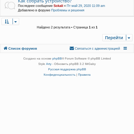
Как собрать устройство?
Последнее сообщение
Sokali
«
Пт май 29, 2020 11:09 am
Добавлено в форуме
Проблемы и решения
Найдено 2 результата • Страница
1
из
1
Перейти
Связаться с
Список форумов
С
в
я
з
а
т
ь
с
я
с
а
д
м
и
н
и
с
т
р
а
ц
и
е
й
администрацией
Создано на основе
phpBB
® Forum Software © phpBB Limited
Style
Arty
- Обновить phpBB 3.2 MrGaby
Русская поддержка phpBB
Конфиденциальность
|
Правила