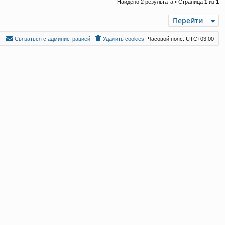
Найдено 2 результата • Страница
1
из
1
Перейти
С
в
я
з
а
т
ь
с
я
с
а
д
м
и
н
и
с
т
р
а
ц
и
е
й
Удалить cookies
Часовой пояс:
UTC+03:00