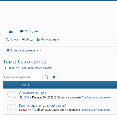
Регистрация
Форумы
с
Поиск
Вход
Р
е
г
и
с
т
р
а
ц
и
я
ы
Список форумов
лк
Темы без ответов
и
Перейти к расширенному поиску
Поиск
Расширенный поиск
Темы
Документация
Cliff
»
Пн июн 06, 2022 2:40 pm
» в форуме
Проблемы и решения
Как собрать устройство?
Sokali
»
Пт май 29, 2020 11:09 am
» в форуме
Проблемы и решения