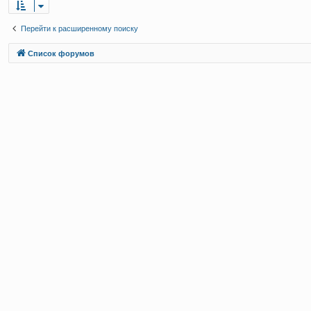
Перейти к расширенному поиску
Связаться с
Список форумов
администрацией