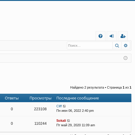
С
Поиск
Ра
FA
хо
е
г
Q
д
и
с
т
р
а
ц
и
я
Найдено 2 результата • Страница
1
из
1
Ответы
Просмотры
Последнее сообщение
Cliff
0
223108
Пн июн 06, 2022 2:40 pm
Sokali
0
110244
Пт май 29, 2020 11:09 am