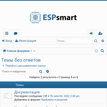
Регистрация
Поис
Р
с
о
хо
е
г
Вход
Р
е
г
и
с
т
р
а
ц
и
я
ы
ру
д
и
с
П
Список форумов
лк
м
т
р
о
Темы без ответов
и
и
ы
а
ц
Перейти к расширенному поиску
с
и
я
Поиск
Расширенный поиск
к
Найдено 2 результата • Страница
1
из
1
Темы
Документация
Последнее сообщение
Cliff
«
Пн июн 06, 2022 2:40 pm
Добавлено в форуме
Проблемы и решения