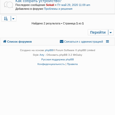
Как собрать устройство?
Последнее сообщение
Sokali
«
Пт май 29, 2020 11:09 am
Добавлено в форуме
Проблемы и решения
Найдено 2 результата • Страница
1
из
1
Перейти
Связаться с
Список форумов
С
в
я
з
а
т
ь
с
я
с
а
д
м
и
н
и
с
т
р
а
ц
и
е
й
администрацией
Создано на основе
phpBB
® Forum Software © phpBB Limited
Style
Arty
- Обновить phpBB 3.2 MrGaby
Русская поддержка phpBB
Конфиденциальность
|
Правила