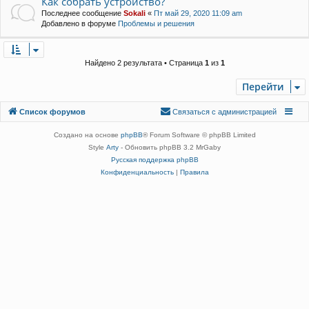
Как собрать устройство?
Последнее сообщение
Sokali
«
Пт май 29, 2020 11:09 am
Добавлено в форуме
Проблемы и решения
Найдено 2 результата • Страница
1
из
1
Перейти
Связаться с
Список форумов
С
в
я
з
а
т
ь
с
я
с
а
д
м
и
н
и
с
т
р
а
ц
и
е
й
администрацией
Создано на основе
phpBB
® Forum Software © phpBB Limited
Style
Arty
- Обновить phpBB 3.2 MrGaby
Русская поддержка phpBB
Конфиденциальность
|
Правила