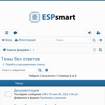
Регистрация
Поис
Р
с
о
хо
е
г
Вход
Р
е
г
и
с
т
р
а
ц
и
я
ы
ру
д
и
с
П
Список форумов
лк
м
т
р
о
Темы без ответов
и
и
ы
а
ц
Перейти к расширенному поиску
с
и
я
Поиск
Расширенный поиск
к
Найдено 2 результата • Страница
1
из
1
Темы
Документация
Последнее сообщение
Cliff
«
Пн июн 06, 2022 2:40 pm
Добавлено в форуме
Проблемы и решения