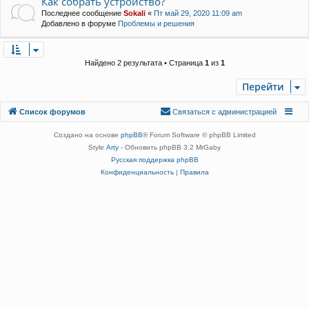
Как собрать устройство?
Последнее сообщение
Sokali
«
Пт май 29, 2020 11:09 am
Добавлено в форуме
Проблемы и решения
Найдено 2 результата • Страница
1
из
1
Перейти
Связаться с
Список форумов
С
в
я
з
а
т
ь
с
я
с
а
д
м
и
н
и
с
т
р
а
ц
и
е
й
администрацией
Создано на основе
phpBB
® Forum Software © phpBB Limited
Style
Arty
- Обновить phpBB 3.2 MrGaby
Русская поддержка phpBB
Конфиденциальность
|
Правила