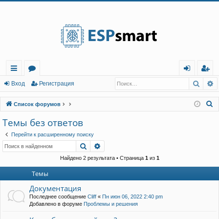
Регистрация
Поис
Р
с
о
хо
е
г
Вход
Р
е
г
и
с
т
р
а
ц
и
я
ы
ру
д
и
с
П
Список форумов
лк
м
т
р
о
Темы без ответов
и
и
ы
а
ц
Перейти к расширенному поиску
с
и
я
Поиск
Расширенный поиск
к
Найдено 2 результата • Страница
1
из
1
Темы
Документация
Последнее сообщение
Cliff
«
Пн июн 06, 2022 2:40 pm
Добавлено в форуме
Проблемы и решения