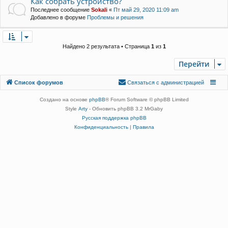
Как собрать устройство?
Последнее сообщение
Sokali
«
Пт май 29, 2020 11:09 am
Добавлено в форуме
Проблемы и решения
Найдено 2 результата • Страница
1
из
1
Перейти
Связаться с
Список форумов
С
в
я
з
а
т
ь
с
я
с
а
д
м
и
н
и
с
т
р
а
ц
и
е
й
администрацией
Создано на основе
phpBB
® Forum Software © phpBB Limited
Style
Arty
- Обновить phpBB 3.2 MrGaby
Русская поддержка phpBB
Конфиденциальность
|
Правила