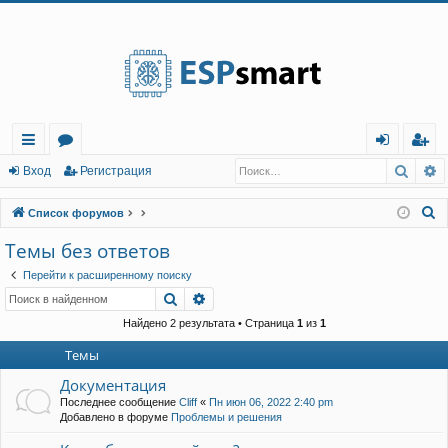
Регистрация
Поис
Р
с
о
хо
е
г
Вход
Р
е
г
и
с
т
р
а
ц
и
я
ы
ру
д
и
с
П
Список форумов
лк
м
т
р
о
Темы без ответов
и
и
ы
а
ц
Перейти к расширенному поиску
с
и
я
Поиск
Расширенный поиск
к
Найдено 2 результата • Страница
1
из
1
Темы
Документация
Последнее сообщение
Cliff
«
Пн июн 06, 2022 2:40 pm
Добавлено в форуме
Проблемы и решения