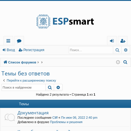
Регистрация
Поис
Р
с
о
хо
е
г
Вход
Р
е
г
и
с
т
р
а
ц
и
я
ы
ру
д
и
с
П
Список форумов
лк
м
т
р
о
Темы без ответов
и
и
ы
а
ц
Перейти к расширенному поиску
с
и
я
Поиск
Расширенный поиск
к
Найдено 2 результата • Страница
1
из
1
Темы
Документация
Последнее сообщение
Cliff
«
Пн июн 06, 2022 2:40 pm
Добавлено в форуме
Проблемы и решения