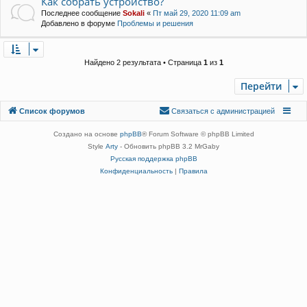
Как собрать устройство?
Последнее сообщение
Sokali
«
Пт май 29, 2020 11:09 am
Добавлено в форуме
Проблемы и решения
Найдено 2 результата • Страница
1
из
1
Перейти
Связаться с
Список форумов
С
в
я
з
а
т
ь
с
я
с
а
д
м
и
н
и
с
т
р
а
ц
и
е
й
администрацией
Создано на основе
phpBB
® Forum Software © phpBB Limited
Style
Arty
- Обновить phpBB 3.2 MrGaby
Русская поддержка phpBB
Конфиденциальность
|
Правила