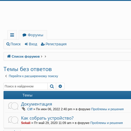
Регистрация
Форумы
с
Поиск
Вход
Р
е
г
и
с
т
р
а
ц
и
я
ы
Список форумов
лк
Темы без ответов
и
Перейти к расширенному поиску
Поиск
Расширенный поиск
Темы
Документация
Cliff
»
Пн июн 06, 2022 2:40 pm
» в форуме
Проблемы и решения
Как собрать устройство?
Sokali
»
Пт май 29, 2020 11:09 am
» в форуме
Проблемы и решения