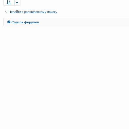
Перейти к расширенному поиску
Связаться с
Список форумов
администрацией