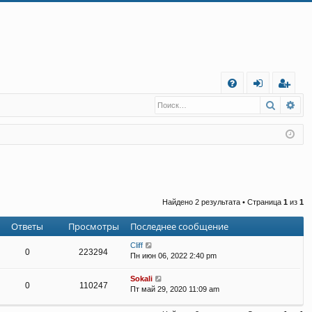
С
Поиск
Ра
FA
хо
е
г
Q
д
и
с
т
р
а
ц
и
я
Найдено 2 результата • Страница
1
из
1
Ответы
Просмотры
Последнее сообщение
Cliff
0
223294
Пн июн 06, 2022 2:40 pm
Sokali
0
110247
Пт май 29, 2020 11:09 am