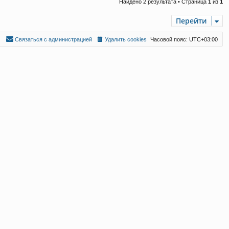
Найдено 2 результата • Страница
1
из
1
Перейти
С
в
я
з
а
т
ь
с
я
с
а
д
м
и
н
и
с
т
р
а
ц
и
е
й
Удалить cookies
Часовой пояс:
UTC+03:00