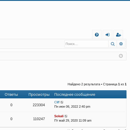
С
Поиск
Ра
FA
хо
е
г
Q
д
и
с
т
р
а
ц
и
я
Найдено 2 результата • Страница
1
из
1
Ответы
Просмотры
Последнее сообщение
Cliff
0
223304
Пн июн 06, 2022 2:40 pm
Sokali
0
110247
Пт май 29, 2020 11:09 am