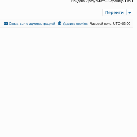
Найдено 2 результата • Страница
1
из
1
Перейти
С
в
я
з
а
т
ь
с
я
с
а
д
м
и
н
и
с
т
р
а
ц
и
е
й
Удалить cookies
Часовой пояс:
UTC+03:00