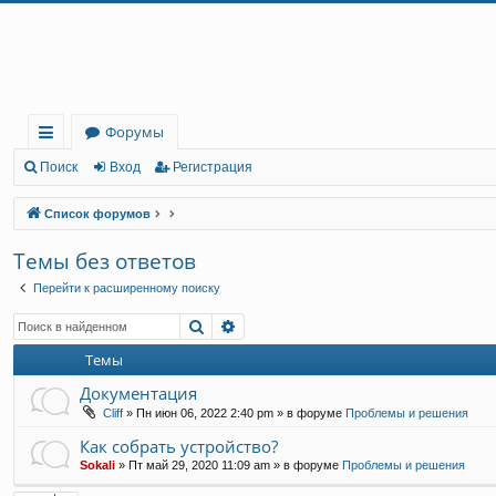
Регистрация
Форумы
с
Поиск
Вход
Р
е
г
и
с
т
р
а
ц
и
я
ы
Список форумов
лк
Темы без ответов
и
Перейти к расширенному поиску
Поиск
Расширенный поиск
Темы
Документация
Cliff
»
Пн июн 06, 2022 2:40 pm
» в форуме
Проблемы и решения
Как собрать устройство?
Sokali
»
Пт май 29, 2020 11:09 am
» в форуме
Проблемы и решения