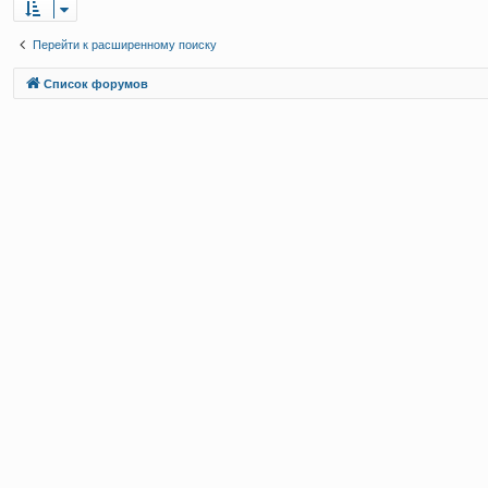
Перейти к расширенному поиску
Связаться с
Список форумов
администрацией