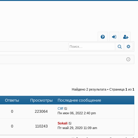
С
Поиск
Ра
FA
хо
е
г
Q
д
и
с
т
р
а
ц
и
я
Найдено 2 результата • Страница
1
из
1
Ответы
Просмотры
Последнее сообщение
Cliff
0
223064
Пн июн 06, 2022 2:40 pm
Sokali
0
110243
Пт май 29, 2020 11:09 am