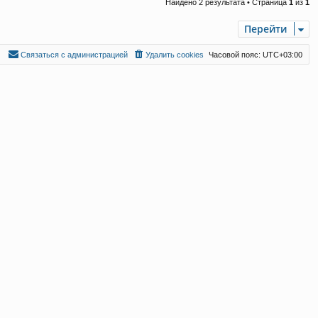
Найдено 2 результата • Страница
1
из
1
Перейти
С
в
я
з
а
т
ь
с
я
с
а
д
м
и
н
и
с
т
р
а
ц
и
е
й
Удалить cookies
Часовой пояс:
UTC+03:00