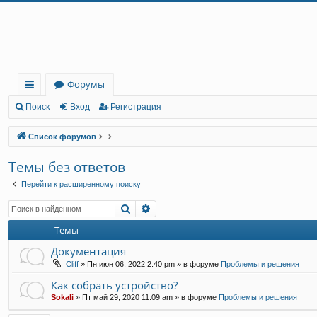
Регистрация
Форумы
с
Поиск
Вход
Р
е
г
и
с
т
р
а
ц
и
я
ы
Список форумов
лк
Темы без ответов
и
Перейти к расширенному поиску
Поиск
Расширенный поиск
Темы
Документация
Cliff
»
Пн июн 06, 2022 2:40 pm
» в форуме
Проблемы и решения
Как собрать устройство?
Sokali
»
Пт май 29, 2020 11:09 am
» в форуме
Проблемы и решения