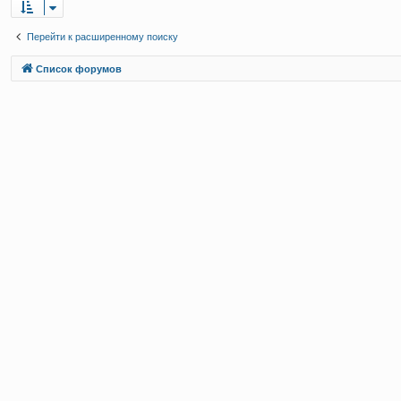
Перейти к расширенному поиску
Связаться с
Список форумов
администрацией