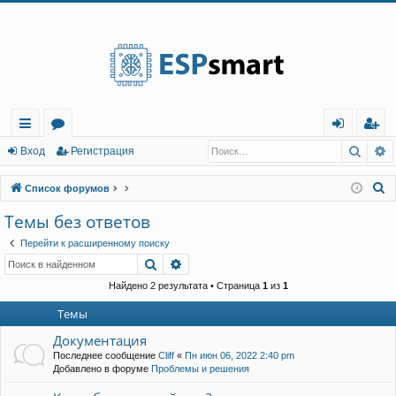
Регистрация
Поис
Р
с
о
хо
е
г
Вход
Р
е
г
и
с
т
р
а
ц
и
я
ы
ру
д
и
с
П
Список форумов
лк
м
т
р
о
Темы без ответов
и
и
ы
а
ц
Перейти к расширенному поиску
с
и
я
Поиск
Расширенный поиск
к
Найдено 2 результата • Страница
1
из
1
Темы
Документация
Последнее сообщение
Cliff
«
Пн июн 06, 2022 2:40 pm
Добавлено в форуме
Проблемы и решения