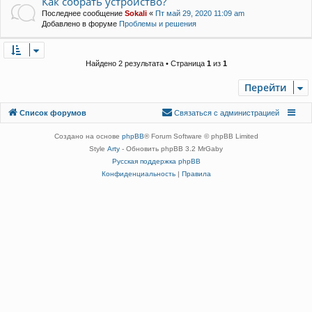
Как собрать устройство?
Последнее сообщение
Sokali
«
Пт май 29, 2020 11:09 am
Добавлено в форуме
Проблемы и решения
Найдено 2 результата • Страница
1
из
1
Перейти
Связаться с
Список форумов
С
в
я
з
а
т
ь
с
я
с
а
д
м
и
н
и
с
т
р
а
ц
и
е
й
администрацией
Создано на основе
phpBB
® Forum Software © phpBB Limited
Style
Arty
- Обновить phpBB 3.2 MrGaby
Русская поддержка phpBB
Конфиденциальность
|
Правила