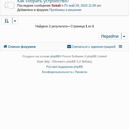
Как собрать устройство?
Последнее сообщение
Sokali
«
Пт май 29, 2020 11:09 am
Добавлено в форуме
Проблемы и решения
Найдено 2 результата • Страница
1
из
1
Перейти
Связаться с
Список форумов
С
в
я
з
а
т
ь
с
я
с
а
д
м
и
н
и
с
т
р
а
ц
и
е
й
администрацией
Создано на основе
phpBB
® Forum Software © phpBB Limited
Style
Arty
- Обновить phpBB 3.2 MrGaby
Русская поддержка phpBB
Конфиденциальность
|
Правила