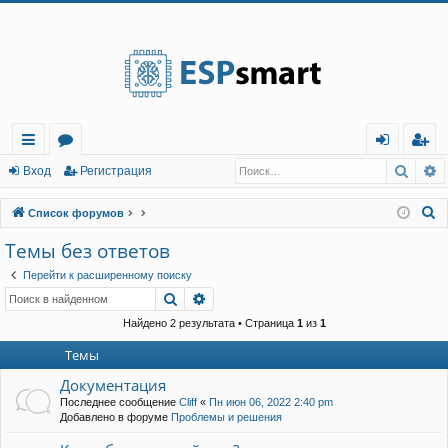
Регистрация
Поис
Р
с
о
хо
е
г
Вход
Р
е
г
и
с
т
р
а
ц
и
я
ы
ру
д
и
с
П
Список форумов
лк
м
т
р
о
Темы без ответов
и
и
ы
а
ц
Перейти к расширенному поиску
с
и
я
Поиск
Расширенный поиск
к
Найдено 2 результата • Страница
1
из
1
Темы
Документация
Последнее сообщение
Cliff
«
Пн июн 06, 2022 2:40 pm
Добавлено в форуме
Проблемы и решения