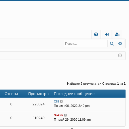
С
Поиск
Ра
FA
хо
е
г
Q
д
и
с
т
р
а
ц
и
я
Найдено 2 результата • Страница
1
из
1
Ответы
Просмотры
Последнее сообщение
Cliff
0
223024
Пн июн 06, 2022 2:40 pm
Sokali
0
110240
Пт май 29, 2020 11:09 am