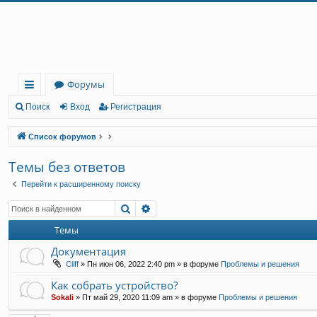
Регистрация
Форумы
с
Поиск
Вход
Р
е
г
и
с
т
р
а
ц
и
я
ы
Список форумов
лк
Темы без ответов
и
Перейти к расширенному поиску
Поиск
Расширенный поиск
Темы
Документация
Cliff
»
Пн июн 06, 2022 2:40 pm
» в форуме
Проблемы и решения
Как собрать устройство?
Sokali
»
Пт май 29, 2020 11:09 am
» в форуме
Проблемы и решения