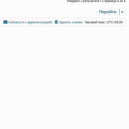
Найдено 2 результата • Страница
1
из
1
Перейти
С
в
я
з
а
т
ь
с
я
с
а
д
м
и
н
и
с
т
р
а
ц
и
е
й
Удалить cookies
Часовой пояс:
UTC+03:00