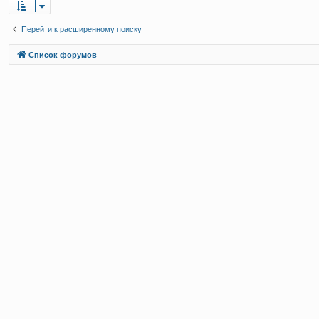
Перейти к расширенному поиску
Связаться с
Список форумов
администрацией