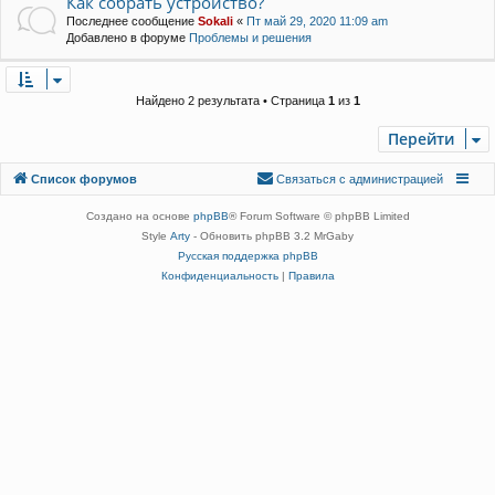
Как собрать устройство?
Последнее сообщение
Sokali
«
Пт май 29, 2020 11:09 am
Добавлено в форуме
Проблемы и решения
Найдено 2 результата • Страница
1
из
1
Перейти
Связаться с
Список форумов
С
в
я
з
а
т
ь
с
я
с
а
д
м
и
н
и
с
т
р
а
ц
и
е
й
администрацией
Создано на основе
phpBB
® Forum Software © phpBB Limited
Style
Arty
- Обновить phpBB 3.2 MrGaby
Русская поддержка phpBB
Конфиденциальность
|
Правила