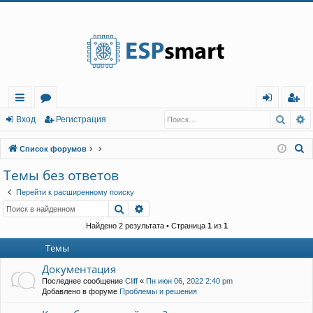
Регистрация
Поис
Р
с
о
хо
е
г
Вход
Р
е
г
и
с
т
р
а
ц
и
я
ы
ру
д
и
с
П
Список форумов
лк
м
т
р
о
Темы без ответов
и
и
ы
а
ц
Перейти к расширенному поиску
с
и
я
Поиск
Расширенный поиск
к
Найдено 2 результата • Страница
1
из
1
Темы
Документация
Последнее сообщение
Cliff
«
Пн июн 06, 2022 2:40 pm
Добавлено в форуме
Проблемы и решения