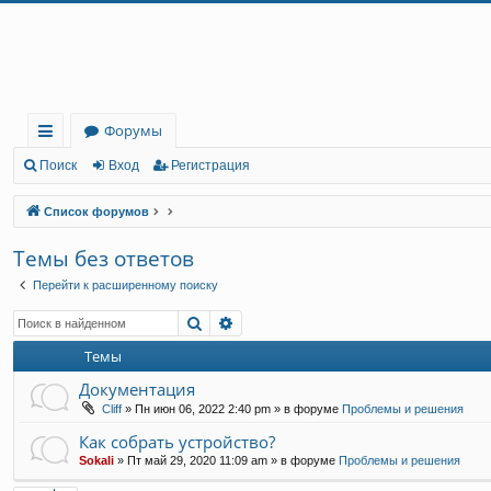
Регистрация
Форумы
с
Поиск
Вход
Р
е
г
и
с
т
р
а
ц
и
я
ы
Список форумов
лк
Темы без ответов
и
Перейти к расширенному поиску
Поиск
Расширенный поиск
Темы
Документация
Cliff
»
Пн июн 06, 2022 2:40 pm
» в форуме
Проблемы и решения
Как собрать устройство?
Sokali
»
Пт май 29, 2020 11:09 am
» в форуме
Проблемы и решения