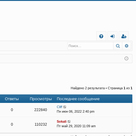
С
Поиск
Ра
FA
хо
е
г
Q
д
и
с
т
р
а
ц
и
я
Найдено 2 результата • Страница
1
из
1
Ответы
Просмотры
Последнее сообщение
Cliff
0
222840
Пн июн 06, 2022 2:40 pm
Sokali
0
110232
Пт май 29, 2020 11:09 am