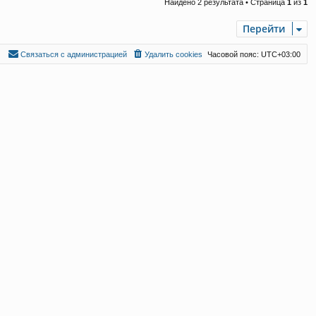
Найдено 2 результата • Страница
1
из
1
Перейти
С
в
я
з
а
т
ь
с
я
с
а
д
м
и
н
и
с
т
р
а
ц
и
е
й
Удалить cookies
Часовой пояс:
UTC+03:00