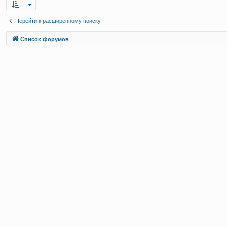
Перейти к расширенному поиску
Связаться с
Список форумов
администрацией