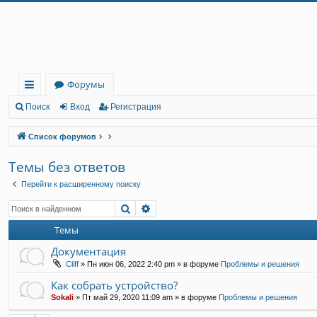
Регистрация
Форумы
с
Поиск
Вход
Р
е
г
и
с
т
р
а
ц
и
я
ы
Список форумов
лк
Темы без ответов
и
Перейти к расширенному поиску
Поиск
Расширенный поиск
Темы
Документация
Cliff
»
Пн июн 06, 2022 2:40 pm
» в форуме
Проблемы и решения
Как собрать устройство?
Sokali
»
Пт май 29, 2020 11:09 am
» в форуме
Проблемы и решения