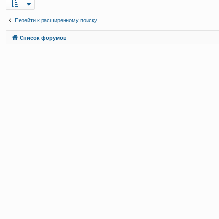
Перейти к расширенному поиску
Связаться с
Список форумов
администрацией