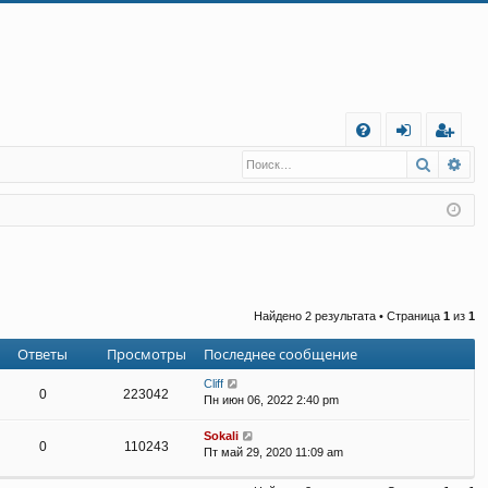
С
Поиск
Ра
FA
хо
е
г
Q
д
и
с
т
р
а
ц
и
я
Найдено 2 результата • Страница
1
из
1
Ответы
Просмотры
Последнее сообщение
Cliff
0
223042
Пн июн 06, 2022 2:40 pm
Sokali
0
110243
Пт май 29, 2020 11:09 am