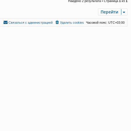
Найдено 2 результата • Страница
1
из
1
Перейти
С
в
я
з
а
т
ь
с
я
с
а
д
м
и
н
и
с
т
р
а
ц
и
е
й
Удалить cookies
Часовой пояс:
UTC+03:00